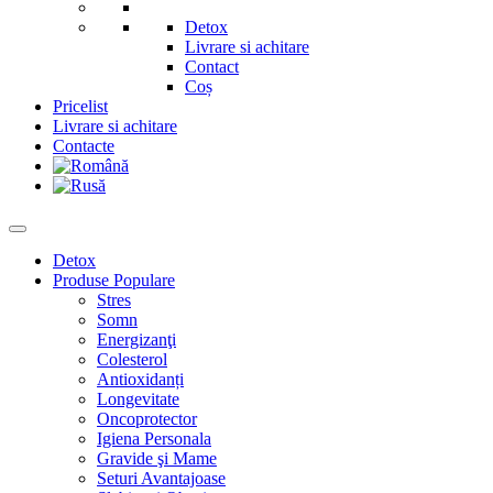
Detox
Livrare si achitare
Contact
Coș
Pricelist
Livrare si achitare
Contacte
Detox
Produse Populare
Stres
Somn
Energizanţi
Colesterol
Antioxidanți
Longevitate
Oncoprotector
Igiena Personala
Gravide şi Mame
Seturi Avantajoase