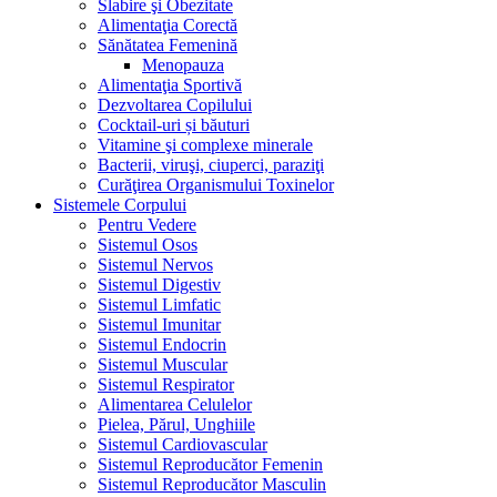
Slabire şi Obezitate
Alimentaţia Corectă
Sănătatea Femenină
Menopauza
Alimentaţia Sportivă
Dezvoltarea Copilului
Cocktail-uri și băuturi
Vitamine şi complexe minerale
Bacterii, viruşi, ciuperci, paraziţi
Curăţirea Organismului Toxinelor
Sistemele Corpului
Pentru Vedere
Sistemul Osos
Sistemul Nervos
Sistemul Digestiv
Sistemul Limfatic
Sistemul Imunitar
Sistemul Endocrin
Sistemul Muscular
Sistemul Respirator
Alimentarea Celulelor
Pielea, Părul, Unghiile
Sistemul Cardiovascular
Sistemul Reproducător Femenin
Sistemul Reproducător Masculin