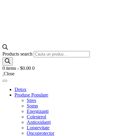
Products search
0 items
-
$0.00
0
Close
Detox
Produse Populare
Stres
Somn
Energizanţi
Colesterol
Antioxidanți
Longevitate
Oncoprotector