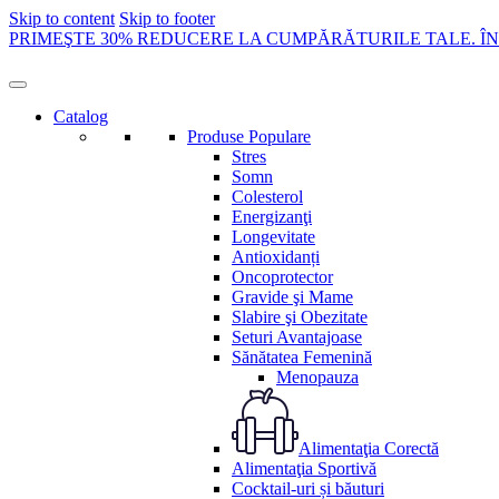
Skip to content
Skip to footer
PRIMEŞTE 30% REDUCERE LA CUMPĂRĂTURILE TALE. Î
Catalog
Produse Populare
Stres
Somn
Colesterol
Energizanţi
Longevitate
Antioxidanți
Oncoprotector
Gravide şi Mame
Slabire şi Obezitate
Seturi Avantajoase
Sănătatea Femenină
Menopauza
Alimentaţia Corectă
Alimentaţia Sportivă
Cocktail-uri și băuturi