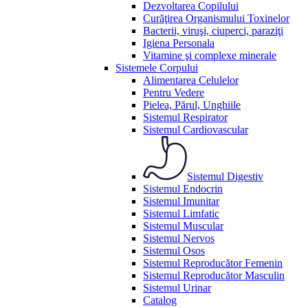
Dezvoltarea Copilului
Curăţirea Organismului Toxinelor
Bacterii, viruşi, ciuperci, paraziţi
Igiena Personala
Vitamine şi complexe minerale
Sistemele Corpului
Alimentarea Celulelor
Pentru Vedere
Pielea, Părul, Unghiile
Sistemul Respirator
Sistemul Cardiovascular
Sistemul Digestiv
Sistemul Endocrin
Sistemul Imunitar
Sistemul Limfatic
Sistemul Muscular
Sistemul Nervos
Sistemul Osos
Sistemul Reproducător Femenin
Sistemul Reproducător Masculin
Sistemul Urinar
Catalog