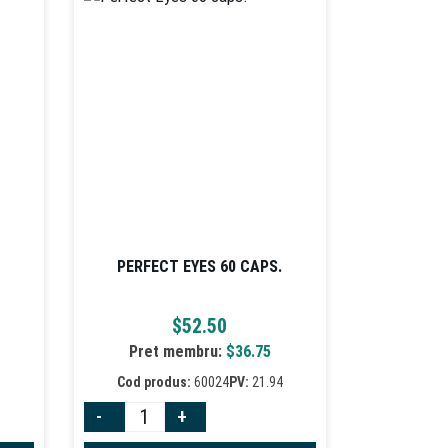
PERFECT EYES 60 CAPS.
$
52.50
Pret membru:
$
36.75
Cod produs:
60024
PV:
21.94
-
+