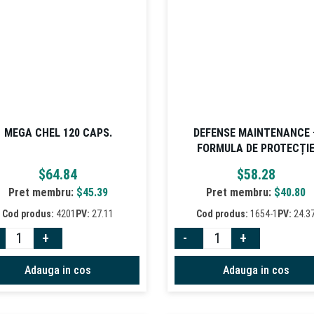
MEGA CHEL 120 CAPS.
DEFENSE MAINTENANCE 
FORMULA DE PROTECȚI
$
64.84
$
58.28
Pret membru:
$
45.39
Pret membru:
$
40.80
Cod produs:
4201
PV:
27.11
Cod produs:
1654-1
PV:
24.3
+
-
+
Adauga in cos
Adauga in cos