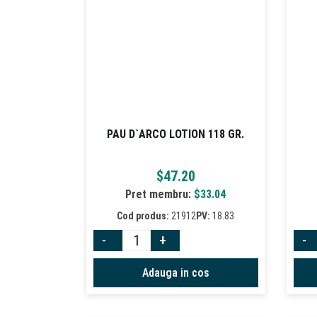
PAU D`ARCO LOTION 118 GR.
$
47.20
Pret membru:
$
33.04
Cod produs:
21912
PV:
18.83
-
+
-
Adauga in cos