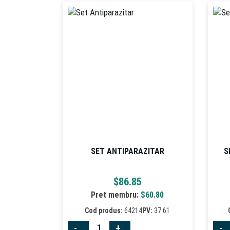
SET ANTIPARAZITAR
S
$
86.85
Pret membru:
$
60.80
Cod produs:
64214
PV:
37.61
-
+
-