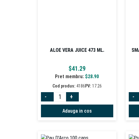
ALOE VERA JUICE 473 ML.
SM
$
41.29
Pret membru:
$
28.90
Cod produs:
4186
PV:
17.26
-
+
-
Adauga in cos