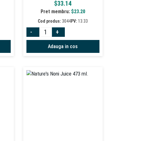
$
33.14
Pret membru:
$
23.20
Cod produs:
3044
PV:
13.33
-
+
Adauga in cos