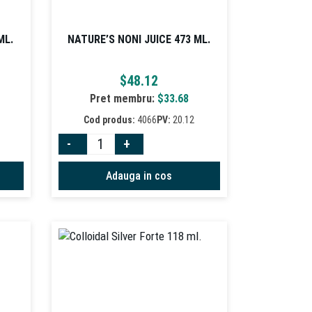
ML.
NATURE’S NONI JUICE 473 ML.
$
48.12
Pret membru:
$
33.68
Cod produs:
4066
PV:
20.12
-
+
Adauga in cos