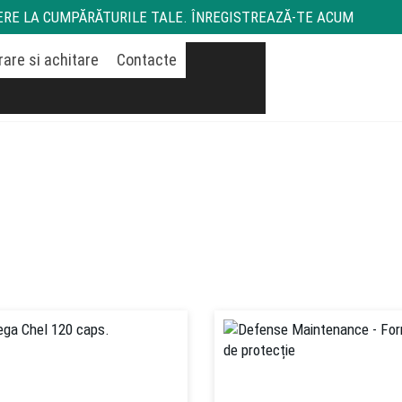
RE LA CUMPĂRĂTURILE TALE. ÎNREGISTREAZĂ-TE ACUM
Livrare si achitare
Pricelist
Contact
Coș
rare si achitare
Contacte