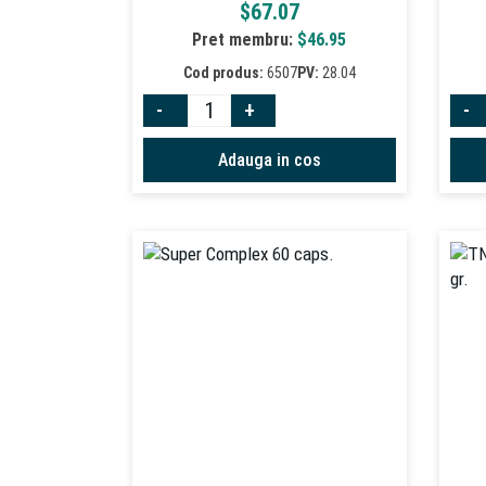
$
67.07
Pret membru:
$
46.95
Cod produs:
6507
PV:
28.04
-
+
-
Adauga in cos