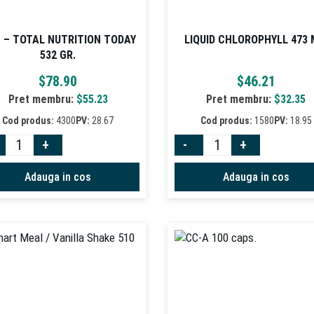
 – TOTAL NUTRITION TODAY
LIQUID CHLOROPHYLL 473 
532 GR.
$
78.90
$
46.21
Pret membru:
$
55.23
Pret membru:
$
32.35
Cod produs:
4300
PV:
28.67
Cod produs:
1580
PV:
18.95
+
-
+
Adauga in cos
Adauga in cos