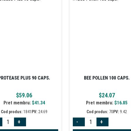
PROTEASE PLUS 90 CAPS.
BEE POLLEN 100 CAPS.
$
59.06
$
24.07
Pret membru:
$
41.34
Pret membru:
$
16.85
Cod produs:
1841
PV:
24.69
Cod produs:
70
PV:
9.42
+
-
+