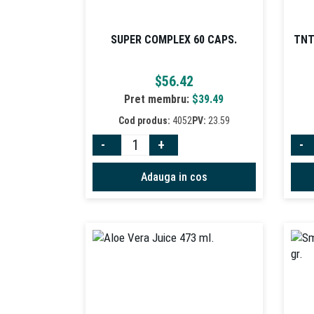
SUPER COMPLEX 60 CAPS.
TNT
$
56.42
Pret membru:
$
39.49
Cod produs:
4052
PV:
23.59
-
+
-
Adauga in cos