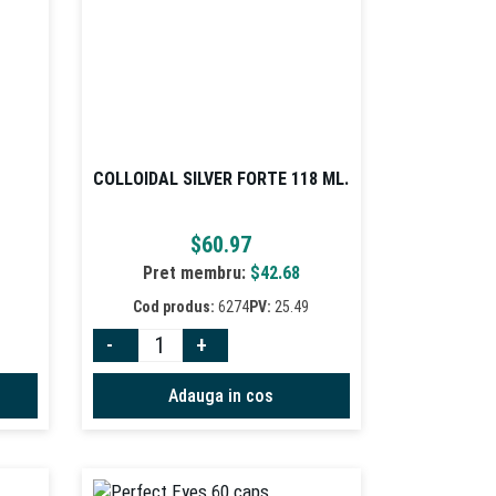
COLLOIDAL SILVER FORTE 118 ML.
$
60.97
Pret membru:
$
42.68
Cod produs:
6274
PV:
25.49
-
+
Adauga in cos