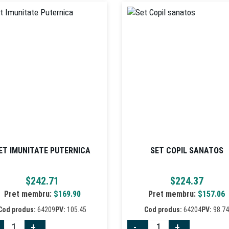
ET IMUNITATE PUTERNICA
SET COPIL SANATOS
$
242.71
$
224.37
Pret membru:
$
169.90
Pret membru:
$
157.06
Cod produs:
64209
PV:
105.45
Cod produs:
64204
PV:
98.7
+
-
+