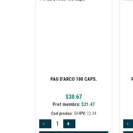
PAU D’ARCO 100 CAPS.
$
30.67
Pret membru:
$
21.47
Cod produs:
504
PV:
12.34
-
+
-