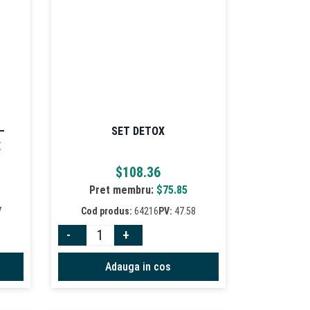
–
SET DETOX
E
$
108.36
Pret membru:
$
75.85
7
Cod produs:
64216
PV:
47.58
-
+
Adauga in cos