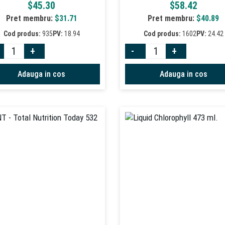
$
45.30
$
58.42
Pret membru:
$
31.71
Pret membru:
$
40.89
Cod produs:
935
PV:
18.94
Cod produs:
1602
PV:
24.42
+
-
+
Adauga in cos
Adauga in cos