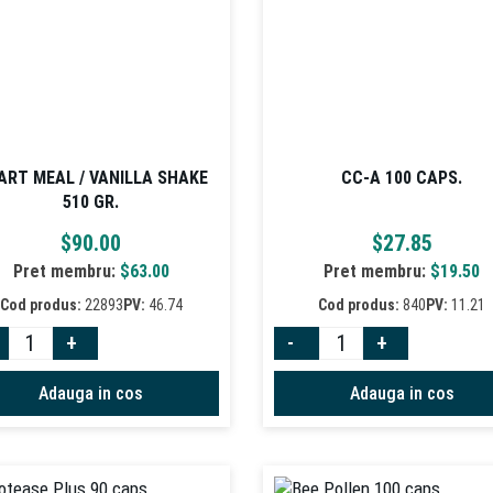
ART MEAL / VANILLA SHAKE
CC-A 100 CAPS.
510 GR.
$
90.00
$
27.85
Pret membru:
$
63.00
Pret membru:
$
19.50
Cod produs:
22893
PV:
46.74
Cod produs:
840
PV:
11.21
+
-
+
Adauga in cos
Adauga in cos