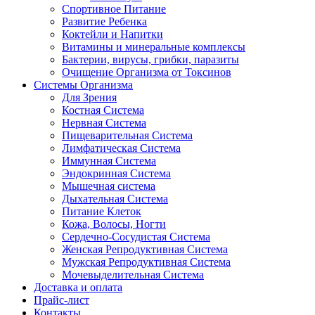
Спортивное Питание
Развитие Ребенка
Коктейли и Напитки
Витамины и минеральные комплексы
Бактерии, вирусы, грибки, паразиты
Очищение Организма от Токсинов
Системы Организма
Для Зрения
Костная Система
Нервная Система
Пищеварительная Система
Лимфатическая Система
Иммунная Система
Эндокринная Система
Мышечная система
Дыхательная Система
Питание Клеток
Кожа, Волосы, Ногти
Сердечно-Сосудистая Система
Женская Репродуктивная Система
Мужская Репродуктивная Система
Мочевыделительная Система
Доставка и оплата
Прайс-лист
Контакты