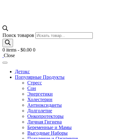
Поиск товаров
0 items
-
$0.00
0
Close
Детокс
Популярные Продукты
Стресс
Сон
Энергетики
Холестерин
Антиоксиданты
Долголетие
Онкопротекторы
Личная Гигиена
Беременные и Мамы
Выгодные Наборы
Похудение и Ожирение