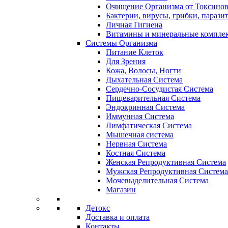
Очищение Организма от Токсино
Бактерии, вирусы, грибки, парази
Личная Гигиена
Витамины и минеральные компле
Системы Организма
Питание Клеток
Для Зрения
Кожа, Волосы, Ногти
Дыхательная Система
Сердечно-Сосудистая Система
Пищеварительная Система
Эндокринная Система
Иммунная Система
Лимфатическая Система
Мышечная система
Нервная Система
Костная Система
Женская Репродуктивная Система
Мужская Репродуктивная Система
Мочевыделительная Система
Магазин
Детокс
Доставка и оплата
Контакты