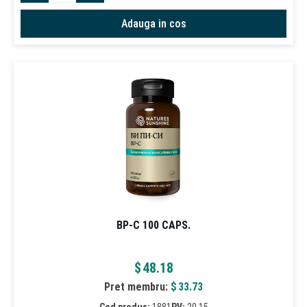
Adauga in cos
BP-C 100 CAPS.
$
48.18
Pret membru:
$
33.73
Cod produs:
1881
PV:
20.15