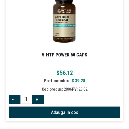
5-HTP POWER 60 CAPS
$
56.12
Pret membru:
$
39.28
Cod produs:
2806
PV:
23,02
-
+
Adauga in cos