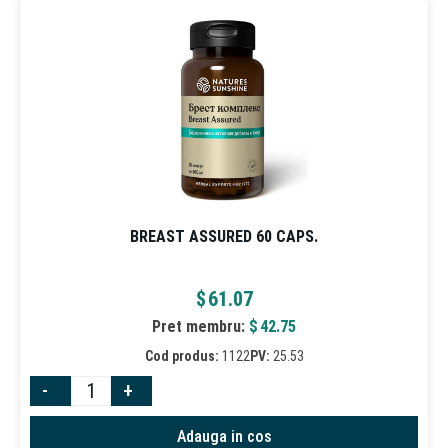
BREAST ASSURED 60 CAPS.
$
61.07
Pret membru:
$
42.75
Cod produs:
1122
PV:
25.53
-
+
Adauga in cos