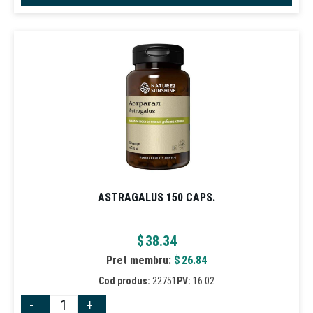
ASTRAGALUS 150 CAPS.
$
38.34
Pret membru:
$
26.84
Cod produs:
22751
PV:
16.02
-
+