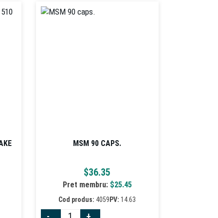
AKE
MSM 90 CAPS.
$
36.35
Pret membru:
$
25.45
4
Cod produs:
4059
PV:
14.63
-
+