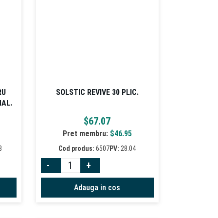
RU
SOLSTIC REVIVE 30 PLIC.
AL.
$
67.07
Pret membru:
$
46.95
8
Cod produs:
6507
PV:
28.04
-
+
Adauga in cos