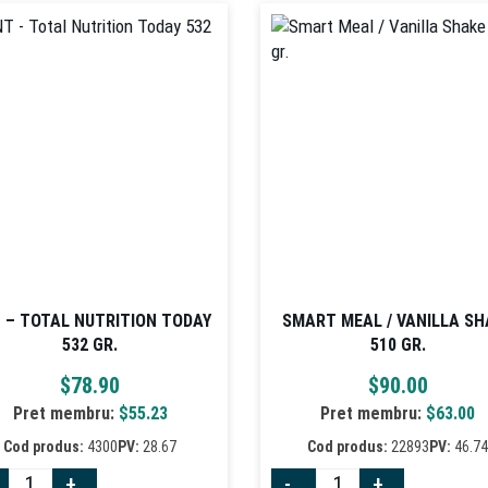
 – TOTAL NUTRITION TODAY
SMART MEAL / VANILLA SH
532 GR.
510 GR.
$
78.90
$
90.00
Pret membru:
$
55.23
Pret membru:
$
63.00
Cod produs:
4300
PV:
28.67
Cod produs:
22893
PV:
46.7
+
-
+