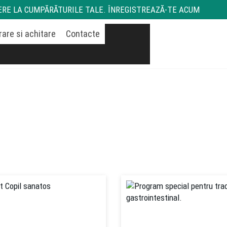
RE LA CUMPĂRĂTURILE TALE. ÎNREGISTREAZĂ-TE ACUM
Livrare si achitare
Pricelist
Contact
Coș
rare si achitare
Contacte