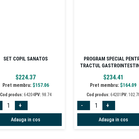
SET COPIL SANATOS
PROGRAM SPECIAL PENT
TRACTUL GASTROINTESTIN
$
224.37
$
234.41
Pret membru:
$
157.06
Pret membru:
$
164.09
Cod produs:
64204
PV:
98.74
Cod produs:
64201
PV:
102.7
+
-
+
Adauga in cos
Adauga in cos