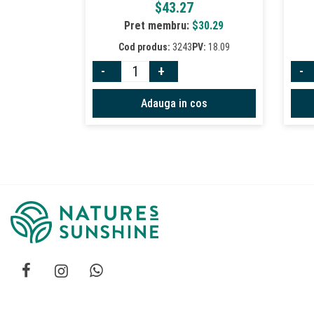
$
43.27
Pret membru:
$
30.29
Cod produs:
3243
PV:
18.09
-
+
-
Adauga in cos