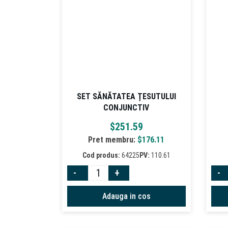
SET SĂNĂTATEA ȚESUTULUI
CONJUNCTIV
$
251.59
Pret membru:
$
176.11
Cod produs:
64225
PV:
110.61
-
+
-
Adauga in cos