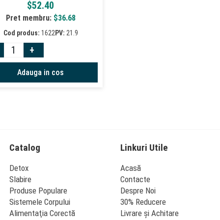
$
52.40
Pret membru:
$
36.68
Cod produs:
1622
PV:
21.9
+
Adauga in cos
Catalog
Linkuri Utile
Detox
Acasă
Slabire
Contacte
Produse Populare
Despre Noi
Sistemele Corpului
30% Reducere
Alimentaţia Corectă
Livrare şi Achitare