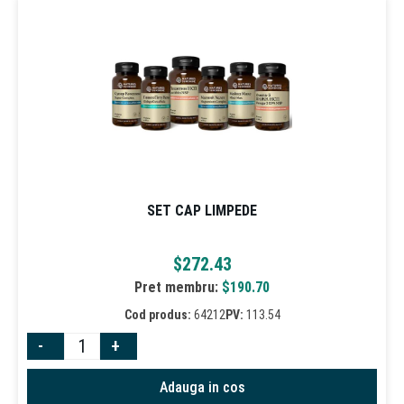
SET CAP LIMPEDE
$
272.43
Pret membru:
$
190.70
Cod produs:
64212
PV:
113.54
-
+
Adauga in cos