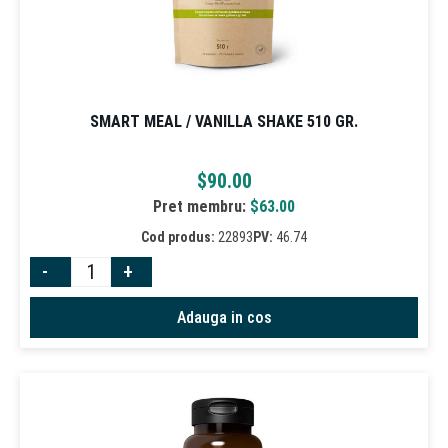
SMART MEAL / VANILLA SHAKE 510 GR.
$
90.00
Pret membru:
$
63.00
Cod produs:
22893
PV:
46.74
-
+
Adauga in cos