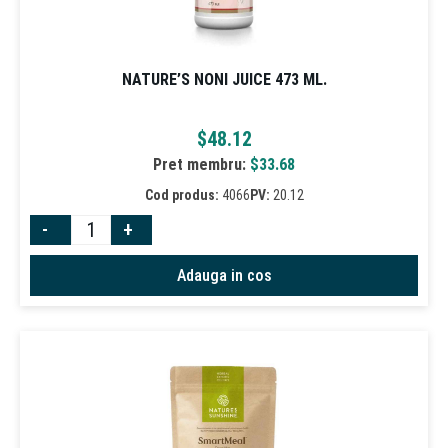
NATURE’S NONI JUICE 473 ML.
$
48.12
Pret membru:
$
33.68
Cod produs:
4066
PV:
20.12
-
+
Adauga in cos