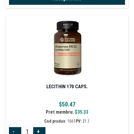
LECITHIN 170 CAPS.
$
50.47
Pret membru:
$
35.33
Cod produs:
1661
PV:
21.1
-
+