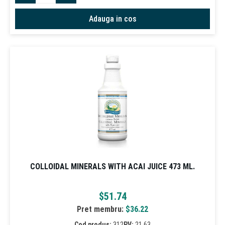
Adauga in cos
COLLOIDAL MINERALS WITH ACAI JUICE 473 ML.
$
51.74
Pret membru:
$
36.22
Cod produs:
312
PV:
21.63