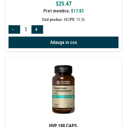
$
25.47
Pret membru:
$
17.83
Cod produs:
882
PV:
10.26
-
+
Adauga in cos
HVP 100 CAPS.