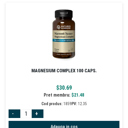
MAGNESIUM COMPLEX 100 CAPS.
$
30.69
Pret membru:
$
21.48
Cod produs:
1859
PV:
12.35
-
+
Adauga in cos