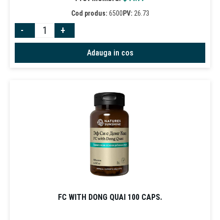
Cod produs:
6500
PV:
26.73
-
+
Adauga in cos
FC WITH DONG QUAI 100 CAPS.