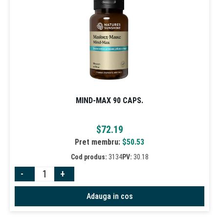
MIND-MAX 90 CAPS.
$
72.19
Pret membru:
$
50.53
Cod produs:
3134
PV:
30.18
-
+
Adauga in cos