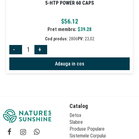
5-HTP POWER 60 CAPS
$
56.12
Pret membru:
$
39.28
Cod produs:
2806
PV:
23,02
-
+
Adauga in cos
Catalog
Detox
Slabire
Produse Populare
Sistemele Corpului