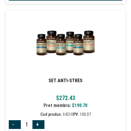
SET ANTI-STRES
$
272.43
Pret membru:
$
190.70
Cod produs:
64210
PV:
100.07
-
+