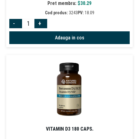
Pret membru:
$
30.29
Cod produs:
3243
PV:
18.09
-
+
Adauga in cos
VITAMIN D3 180 CAPS.