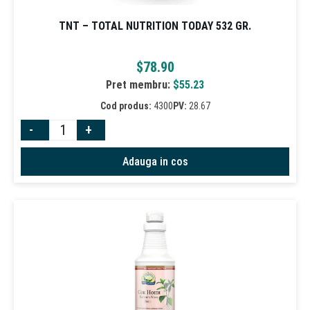
TNT – TOTAL NUTRITION TODAY 532 GR.
$
78.90
Pret membru:
$
55.23
Cod produs:
4300
PV:
28.67
-
+
Adauga in cos