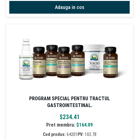
Adauga in cos
PROGRAM SPECIAL PENTRU TRACTUL
GASTROINTESTINAL.
$
234.41
Pret membru:
$
164.09
Cod produs:
64201
PV:
102.78