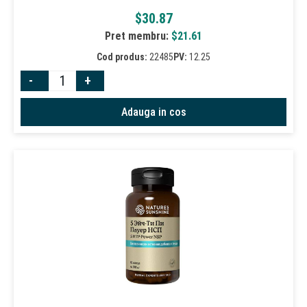
$
30.87
Pret membru:
$
21.61
Cod produs:
22485
PV:
12.25
-
+
Adauga in cos