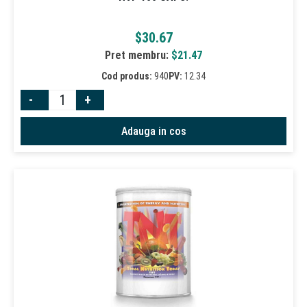
$
30.67
Pret membru:
$
21.47
Cod produs:
940
PV:
12.34
-
+
Adauga in cos