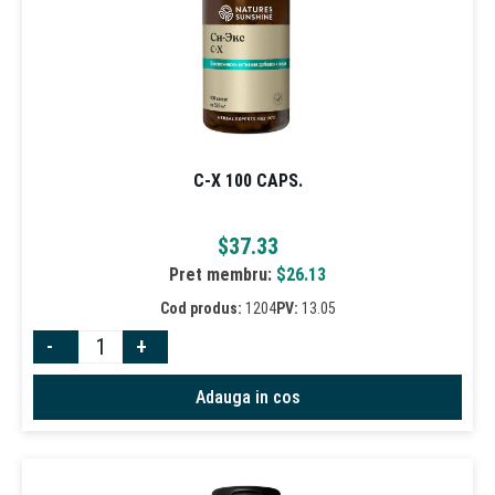
C-X 100 CAPS.
$
37.33
Pret membru:
$
26.13
Cod produs:
1204
PV:
13.05
-
+
Adauga in cos