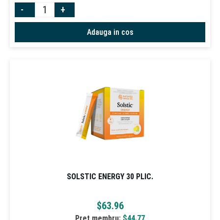
-
+
Adauga in cos
SOLSTIC ENERGY 30 PLIC.
$
63.96
Pret membru:
$
44.77