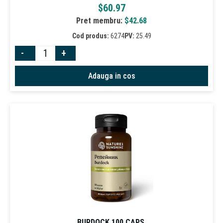
$
60.97
Pret membru:
$
42.68
Cod produs:
6274
PV:
25.49
-
+
Adauga in cos
BURDOCK 100 CAPS.