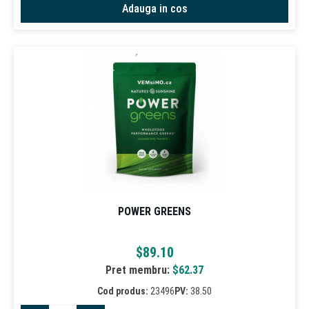
Adauga in cos
POWER GREENS
$
89.10
Pret membru:
$
62.37
Cod produs:
23496
PV:
38.50