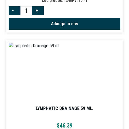
Cod produs:
1346
PV:
17.51
-
+
Adauga in cos
LYMPHATIC DRAINAGE 59 ML.
$
46.39