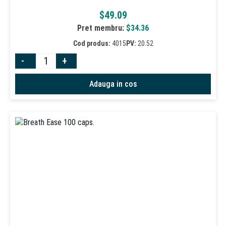
$
49.09
Pret membru:
$
34.36
Cod produs:
4015
PV:
20.52
-
+
Adauga in cos