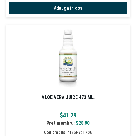
Adauga in cos
ALOE VERA JUICE 473 ML.
$
41.29
Pret membru:
$
28.90
Cod produs:
4186
PV:
17.26