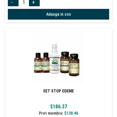
-
+
Adauga in cos
SET STOP EDEME
$
186.37
Pret membru:
$
130.46