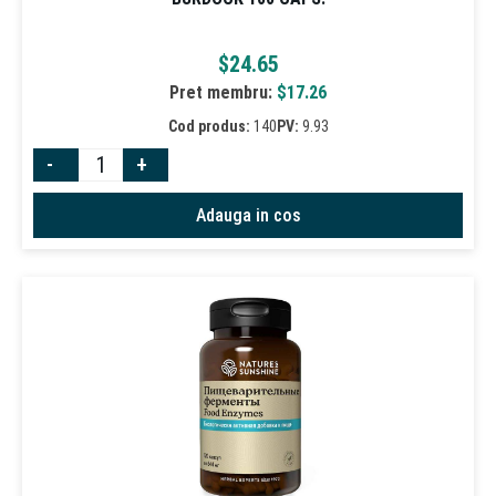
$
24.65
Pret membru:
$
17.26
Cod produs:
140
PV:
9.93
-
+
Adauga in cos