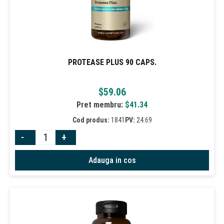
PROTEASE PLUS 90 CAPS.
$
59.06
Pret membru:
$
41.34
Cod produs:
1841
PV:
24.69
-
+
Adauga in cos