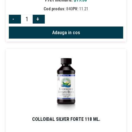
Cod produs:
840
PV:
11.21
-
+
Adauga in cos
COLLOIDAL SILVER FORTE 118 ML.