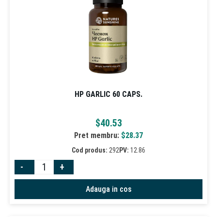
HP GARLIC 60 CAPS.
$
40.53
Pret membru:
$
28.37
Cod produs:
292
PV:
12.86
-
+
Adauga in cos