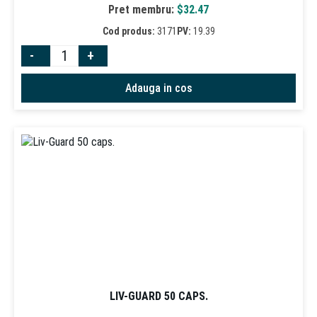
Pret membru:
$
32.47
Cod produs:
3171
PV:
19.39
-
+
Adauga in cos
LIV-GUARD 50 CAPS.