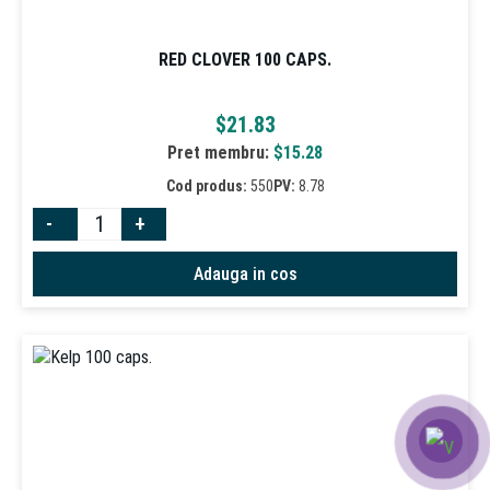
RED СLOVER 100 CAPS.
$
21.83
Pret membru:
$
15.28
Cod produs:
550
PV:
8.78
-
+
Adauga in cos