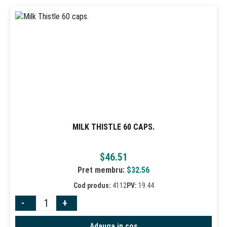
MILK THISTLE 60 CAPS.
$
46.51
Pret membru:
$
32.56
Cod produs:
4112
PV:
19.44
-
+
Adauga in cos