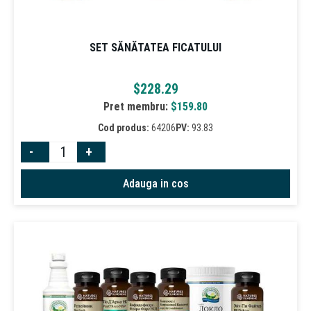
SET SĂNĂTATEA FICATULUI
$
228.29
Pret membru:
$
159.80
Cod produs:
64206
PV:
93.83
-
+
Adauga in cos