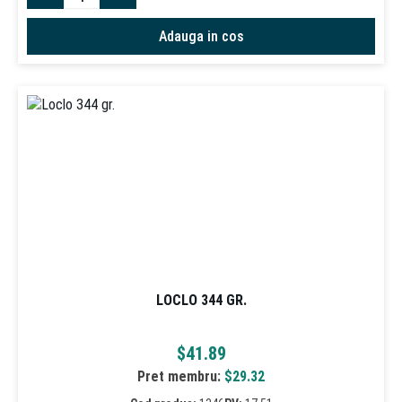
Adauga in cos
LOCLO 344 GR.
$
41.89
Pret membru:
$
29.32