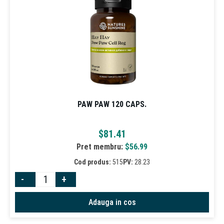
PAW PAW 120 CAPS.
$
81.41
Pret membru:
$
56.99
Cod produs:
515
PV:
28.23
-
+
Adauga in cos