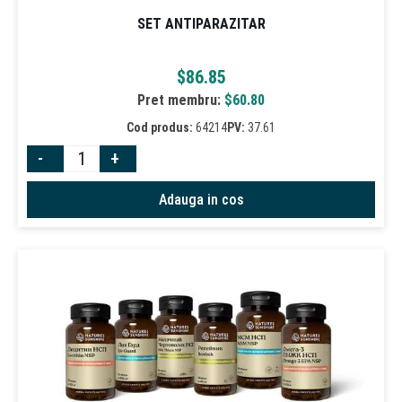
SET ANTIPARAZITAR
$
86.85
Pret membru:
$
60.80
Cod produs:
64214
PV:
37.61
-
+
Adauga in cos