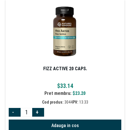
FIZZ ACTIVE 20 CAPS.
$
33.14
Pret membru:
$
23.20
Cod produs:
3044
PV:
13.33
-
+
Adauga in cos