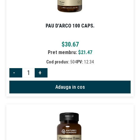
PAU D’ARCO 100 CAPS.
$
30.67
Pret membru:
$
21.47
Cod produs:
504
PV:
12.34
-
+
Adauga in cos