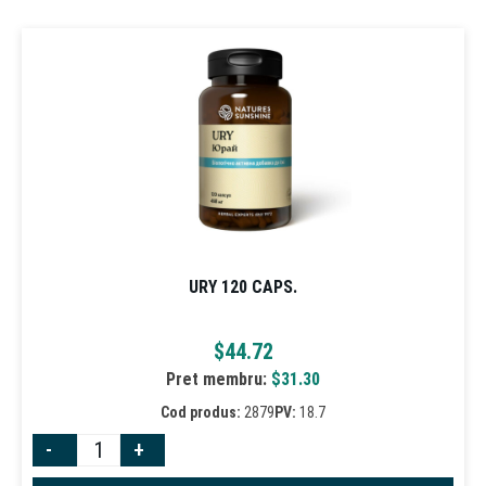
URY 120 CAPS.
$
44.72
Pret membru:
$
31.30
Cod produs:
2879
PV:
18.7
-
+