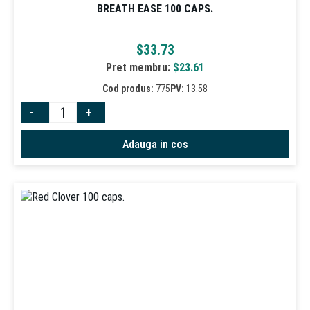
BREATH EASE 100 CAPS.
$
33.73
Pret membru:
$
23.61
Cod produs:
775
PV:
13.58
-
+
Adauga in cos