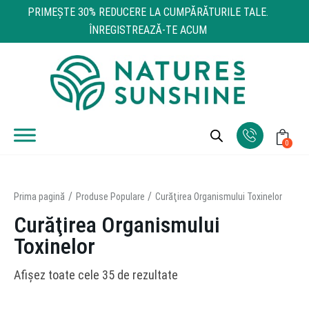
PRIMEŞTE 30% REDUCERE LA CUMPĂRĂTURILE TALE.
ÎNREGISTREAZĂ-TE ACUM
0
Prima pagină
Produse Populare
Curăţirea Organismului Toxinelor
Curăţirea Organismului
Toxinelor
Afișez toate cele 35 de rezultate