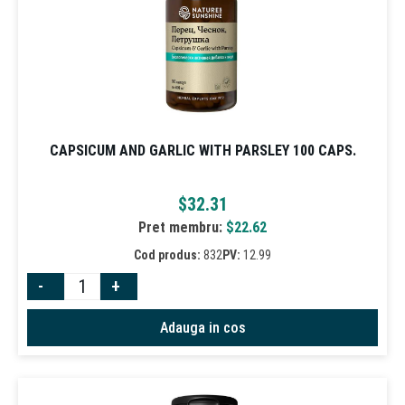
CAPSICUM AND GARLIC WITH PARSLEY 100 CAPS.
$
32.31
Pret membru:
$
22.62
Cod produs:
832
PV:
12.99
-
+
Adauga in cos