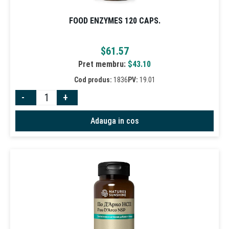
FOOD ENZYMES 120 CAPS.
$
61.57
Pret membru:
$
43.10
Cod produs:
1836
PV:
19.01
-
+
Adauga in cos