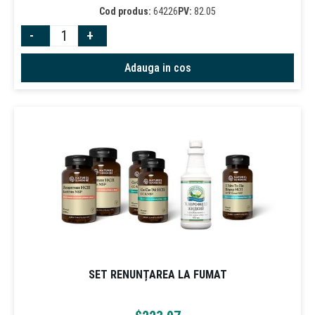
Cod produs:
64226
PV:
82.05
-
+
Adauga in cos
SET RENUNȚAREA LA FUMAT