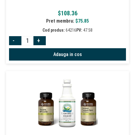
$
108.36
Pret membru:
$
75.85
Cod produs:
64216
PV:
47.58
-
+
Adauga in cos