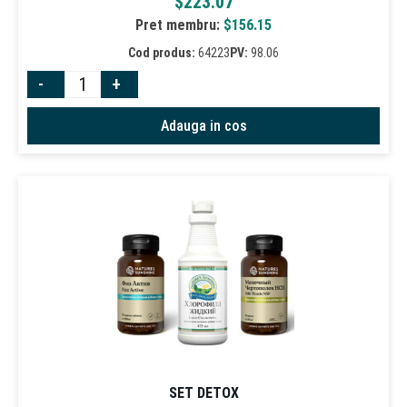
$
223.07
Pret membru:
$
156.15
Cod produs:
64223
PV:
98.06
-
+
Adauga in cos
SET DETOX