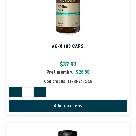
AG-X 100 CAPS.
$
37.97
Pret membru:
$
26.58
Cod produs:
1198
PV:
15.58
-
+
Adauga in cos