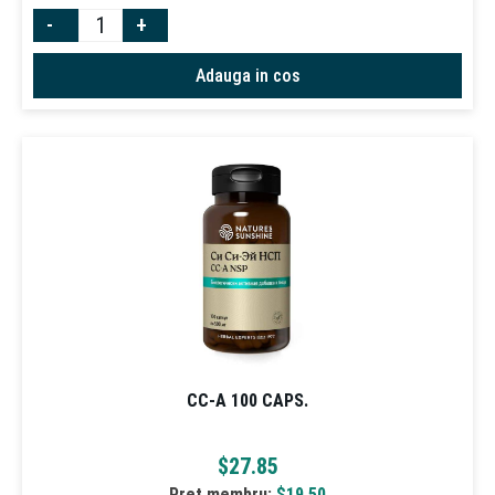
-
+
Adauga in cos
CC-A 100 CAPS.
$
27.85
Pret membru:
$
19.50