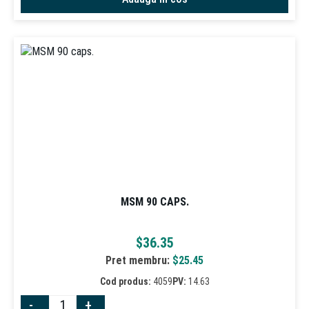
MSM 90 CAPS.
$
36.35
Pret membru:
$
25.45
Cod produs:
4059
PV:
14.63
-
+