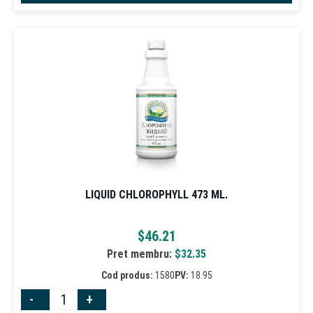
LIQUID CHLOROPHYLL 473 ML.
$
46.21
Pret membru:
$
32.35
Cod produs:
1580
PV:
18.95
-
+