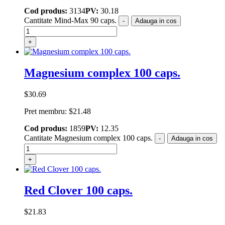
Cod produs:
3134
PV:
30.18
Cantitate Mind-Max 90 caps.
-
Adauga in cos
+
Magnesium complex 100 caps.
$
30.69
Pret membru:
$
21.48
Cod produs:
1859
PV:
12.35
Cantitate Magnesium complex 100 caps.
-
Adauga in cos
+
Red Сlover 100 caps.
$
21.83