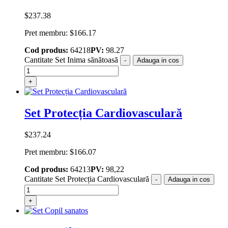
$
237.38
Pret membru:
$
166.17
Cod produs:
64218
PV:
98.27
Cantitate Set Inima sănătoasă
-
Adauga in cos
+
Set Protecția Cardiovasculară
$
237.24
Pret membru:
$
166.07
Cod produs:
64213
PV:
98,22
Cantitate Set Protecția Cardiovasculară
-
Adauga in cos
+