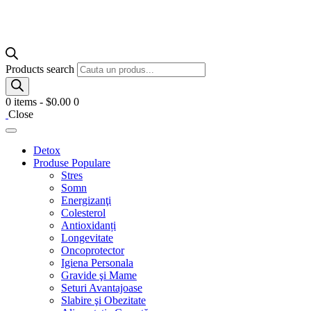
Products search
0 items
-
$0.00
0
Close
Detox
Produse Populare
Stres
Somn
Energizanţi
Colesterol
Antioxidanți
Longevitate
Oncoprotector
Igiena Personala
Gravide şi Mame
Seturi Avantajoase
Slabire şi Obezitate