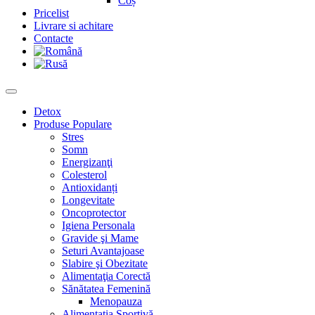
Coș
Pricelist
Livrare si achitare
Contacte
Detox
Produse Populare
Stres
Somn
Energizanţi
Colesterol
Antioxidanți
Longevitate
Oncoprotector
Igiena Personala
Gravide şi Mame
Seturi Avantajoase
Slabire şi Obezitate
Alimentaţia Corectă
Sănătatea Femenină
Menopauza
Alimentaţia Sportivă