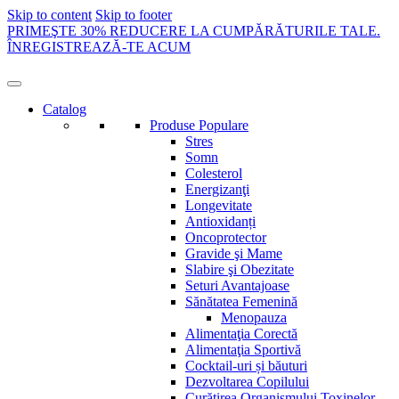
Skip to content
Skip to footer
PRIMEŞTE 30% REDUCERE LA CUMPĂRĂTURILE TALE.
ÎNREGISTREAZĂ-TE ACUM
Catalog
Produse Populare
Stres
Somn
Colesterol
Energizanţi
Longevitate
Antioxidanți
Oncoprotector
Gravide şi Mame
Slabire şi Obezitate
Seturi Avantajoase
Sănătatea Femenină
Menopauza
Alimentaţia Corectă
Alimentaţia Sportivă
Cocktail-uri și băuturi
Dezvoltarea Copilului
Curăţirea Organismului Toxinelor