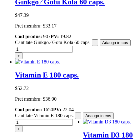
Ginkgo ⁄ Gotu Kola 60 caps.
$
47.39
Pret membru:
$
33.17
Cod produs:
907
PV:
19.82
Cantitate Ginkgo ⁄ Gotu Kola 60 caps.
-
Adauga in cos
+
Vitamin E 180 caps.
$
52.72
Pret membru:
$
36.90
Cod produs:
1650
PV:
22.04
Cantitate Vitamin E 180 caps.
-
Adauga in cos
+
Vitamin D3 180