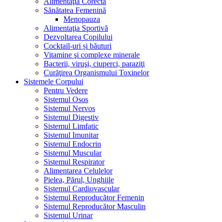
Alimentaţia Corectă
Sănătatea Femenină
Menopauza
Alimentaţia Sportivă
Dezvoltarea Copilului
Cocktail-uri și băuturi
Vitamine şi complexe minerale
Bacterii, viruşi, ciuperci, paraziţi
Curăţirea Organismului Toxinelor
Sistemele Corpului
Pentru Vedere
Sistemul Osos
Sistemul Nervos
Sistemul Digestiv
Sistemul Limfatic
Sistemul Imunitar
Sistemul Endocrin
Sistemul Muscular
Sistemul Respirator
Alimentarea Celulelor
Pielea, Părul, Unghiile
Sistemul Cardiovascular
Sistemul Reproducător Femenin
Sistemul Reproducător Masculin
Sistemul Urinar