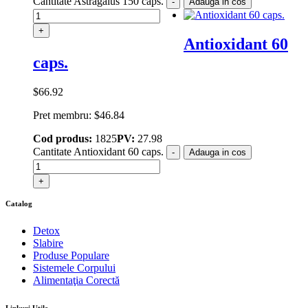
Cantitate Astragalus 150 caps.
-
Adauga in cos
+
Antioxidant 60
caps.
$
66.92
Pret membru:
$
46.84
Cod produs:
1825
PV:
27.98
Cantitate Antioxidant 60 caps.
-
Adauga in cos
+
Catalog
Detox
Slabire
Produse Populare
Sistemele Corpului
Alimentaţia Corectă