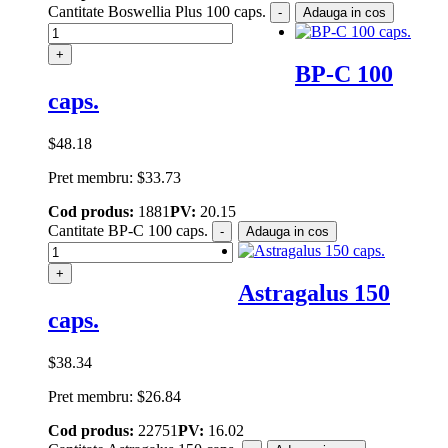
Cantitate Boswellia Plus 100 caps.
-
Adauga in cos
+
BP-C 100
caps.
$
48.18
Pret membru:
$
33.73
Cod produs:
1881
PV:
20.15
Cantitate BP-C 100 caps.
-
Adauga in cos
+
Astragalus 150
caps.
$
38.34
Pret membru:
$
26.84
Cod produs:
22751
PV:
16.02