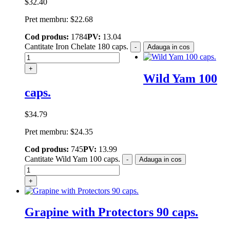
$
32.40
Pret membru:
$
22.68
Cod produs:
1784
PV:
13.04
Cantitate Iron Chelate 180 caps.
-
Adauga in cos
+
Wild Yam 100
caps.
$
34.79
Pret membru:
$
24.35
Cod produs:
745
PV:
13.99
Cantitate Wild Yam 100 caps.
-
Adauga in cos
+
Grapine with Protectors 90 caps.