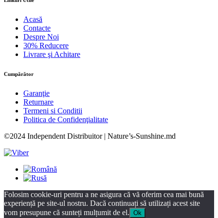
Linkuri Utile
Acasă
Contacte
Despre Noi
30% Reducere
Livrare şi Achitare
Cumpărător
Garanţie
Returnare
Termeni si Conditii
Politica de Confidenţialitate
©2024 Independent Distribuitor | Nature’s-Sunshine.md
Folosim cookie-uri pentru a ne asigura că vă oferim cea mai bună
experiență pe site-ul nostru. Dacă continuați să utilizați acest site
vom presupune că sunteți mulțumit de el.
Ok