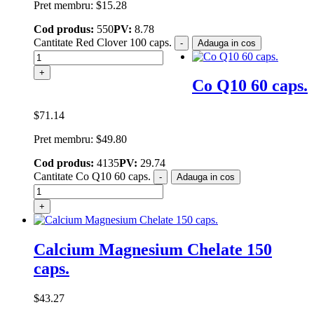
Pret membru:
$
15.28
Cod produs:
550
PV:
8.78
Cantitate Red Сlover 100 caps.
-
Adauga in cos
+
Co Q10 60 caps.
$
71.14
Pret membru:
$
49.80
Cod produs:
4135
PV:
29.74
Cantitate Co Q10 60 caps.
-
Adauga in cos
+
Calcium Magnesium Chelate 150
caps.
$
43.27