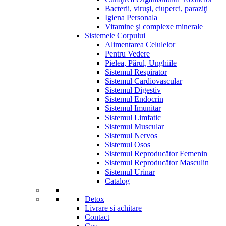
Bacterii, viruşi, ciuperci, paraziţi
Igiena Personala
Vitamine şi complexe minerale
Sistemele Corpului
Alimentarea Celulelor
Pentru Vedere
Pielea, Părul, Unghiile
Sistemul Respirator
Sistemul Cardiovascular
Sistemul Digestiv
Sistemul Endocrin
Sistemul Imunitar
Sistemul Limfatic
Sistemul Muscular
Sistemul Nervos
Sistemul Osos
Sistemul Reproducător Femenin
Sistemul Reproducător Masculin
Sistemul Urinar
Catalog
Detox
Livrare si achitare
Contact