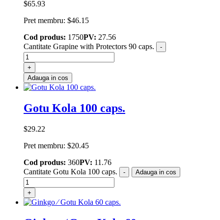
$
65.93
Pret membru:
$
46.15
Cod produs:
1750
PV:
27.56
Cantitate Grapine with Protectors 90 caps.
-
+
Adauga in cos
Gotu Kola 100 caps.
$
29.22
Pret membru:
$
20.45
Cod produs:
360
PV:
11.76
Cantitate Gotu Kola 100 caps.
-
Adauga in cos
+