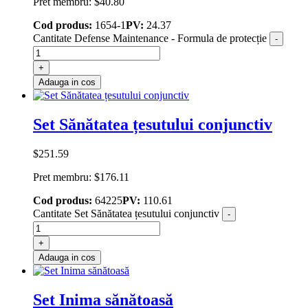
Pret membru:
$
40.80
Cod produs:
1654-1
PV:
24.37
Cantitate Defense Maintenance - Formula de protecție
-
+
Adauga in cos
Set Sănătatea țesutului conjunctiv
$
251.59
Pret membru:
$
176.11
Cod produs:
64225
PV:
110.61
Cantitate Set Sănătatea țesutului conjunctiv
-
+
Adauga in cos
Set Inima sănătoasă