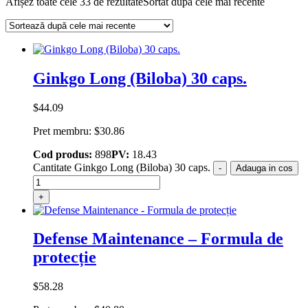
Afișez toate cele 33 de rezultate
Sortat după cele mai recente
Ginkgo Long (Biloba) 30 caps.
$
44.09
Pret membru:
$
30.86
Cod produs:
898
PV:
18.43
Cantitate Ginkgo Long (Biloba) 30 caps.
-
Adauga in cos
+
Defense Maintenance – Formula de
protecție
$
58.28