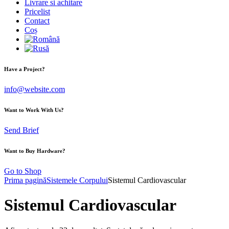
Livrare si achitare
Pricelist
Contact
Coș
Have a Project?
info@website.com
Want to Work With Us?
Send Brief
Want to Buy Hardware?
Go to Shop
Prima pagină
Sistemele Corpului
Sistemul Cardiovascular
Sistemul Cardiovascular