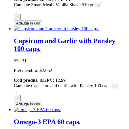
Cantitate Smart Meal / Vanilla Shake 510 gr.
-
+
Adauga in cos
Capsicum and Garlic with Parsley
100 caps.
$
32.31
Pret membru:
$
22.62
Cod produs:
832
PV:
12.99
Cantitate Capsicum and Garlic with Parsley 100 caps.
-
+
Adauga in cos
Omega-3 EPA 60 caps.