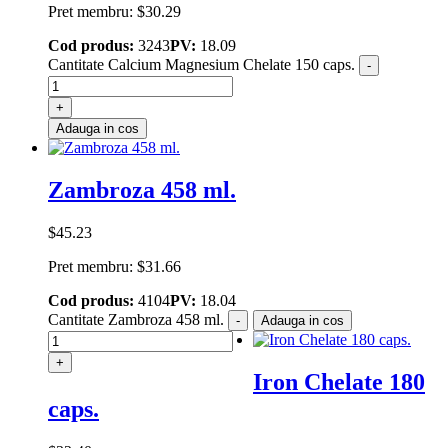
Pret membru:
$
30.29
Cod produs:
3243
PV:
18.09
Cantitate Calcium Magnesium Chelate 150 caps.
-
+
Adauga in cos
Zаmbroza 458 ml.
$
45.23
Pret membru:
$
31.66
Cod produs:
4104
PV:
18.04
Cantitate Zаmbroza 458 ml.
-
Adauga in cos
+
Iron Chelate 180
caps.