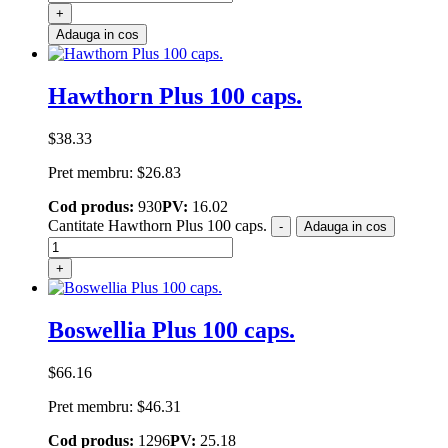
+
Adauga in cos
Hawthorn Plus 100 caps.
$
38.33
Pret membru:
$
26.83
Cod produs:
930
PV:
16.02
Cantitate Hawthorn Plus 100 caps.
-
Adauga in cos
+
Boswellia Plus 100 caps.
$
66.16
Pret membru:
$
46.31
Cod produs:
1296
PV:
25.18