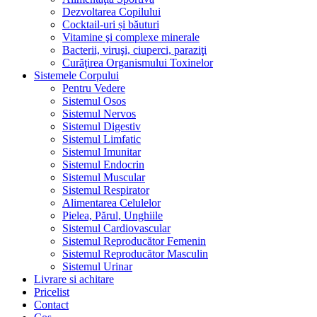
Dezvoltarea Copilului
Cocktail-uri și băuturi
Vitamine şi complexe minerale
Bacterii, viruşi, ciuperci, paraziţi
Curăţirea Organismului Toxinelor
Sistemele Corpului
Pentru Vedere
Sistemul Osos
Sistemul Nervos
Sistemul Digestiv
Sistemul Limfatic
Sistemul Imunitar
Sistemul Endocrin
Sistemul Muscular
Sistemul Respirator
Alimentarea Celulelor
Pielea, Părul, Unghiile
Sistemul Cardiovascular
Sistemul Reproducător Femenin
Sistemul Reproducător Masculin
Sistemul Urinar
Livrare si achitare
Pricelist
Contact