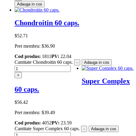
Adauga in cos
Chondroitin 60 caps.
$
52.71
Pret membru:
$
36.90
Cod produs:
1811
PV:
22.04
Cantitate Chondroitin 60 caps.
-
Adauga in cos
+
Super Complex
60 caps.
$
56.42
Pret membru:
$
39.49
Cod produs:
4052
PV:
23.59
Cantitate Super Complex 60 caps.
-
Adauga in cos