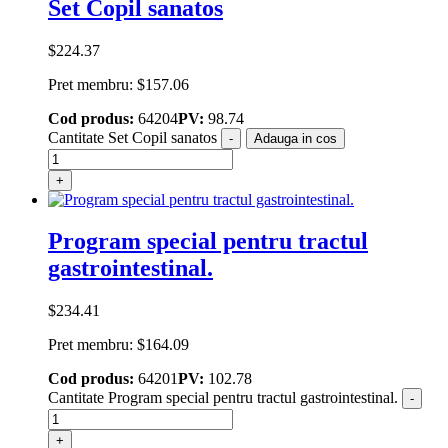
Set Copil sanatos
$
224.37
Pret membru:
$
157.06
Cod produs:
64204
PV:
98.74
Cantitate Set Copil sanatos
-
Adauga in cos
+
Program special pentru tractul
gastrointestinal.
$
234.41
Pret membru:
$
164.09
Cod produs:
64201
PV:
102.78
Cantitate Program special pentru tractul gastrointestinal.
-
+