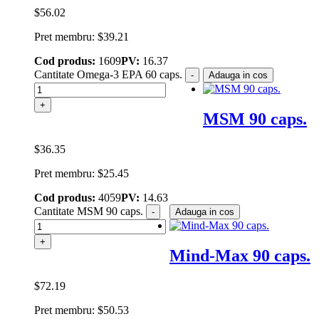
$
56.02
Pret membru:
$
39.21
Cod produs:
1609
PV:
16.37
Cantitate Omega-3 EPA 60 caps.
-
Adauga in cos
+
MSM 90 caps.
$
36.35
Pret membru:
$
25.45
Cod produs:
4059
PV:
14.63
Cantitate MSM 90 caps.
-
Adauga in cos
+
Mind-Max 90 caps.
$
72.19
Pret membru:
$
50.53