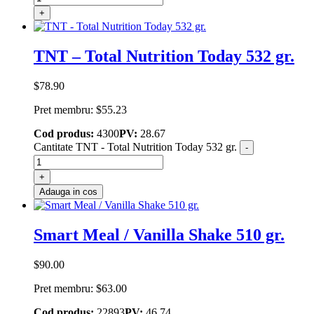
+
TNT – Total Nutrition Today 532 gr.
$
78.90
Pret membru:
$
55.23
Cod produs:
4300
PV:
28.67
Cantitate TNT - Total Nutrition Today 532 gr.
-
+
Adauga in cos
Smart Meal / Vanilla Shake 510 gr.
$
90.00
Pret membru:
$
63.00
Cod produs:
22893
PV:
46.74