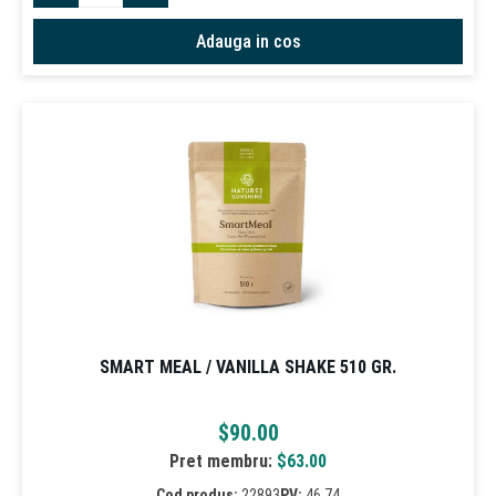
Adauga in cos
SMART MEAL / VANILLA SHAKE 510 GR.
$
90.00
Pret membru:
$
63.00
Cod produs:
22893
PV:
46.74