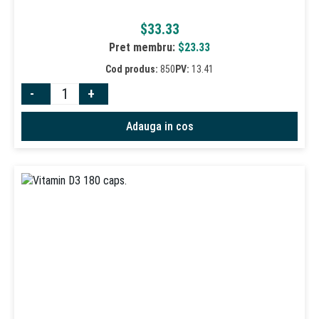
$
33.33
Pret membru:
$
23.33
Cod produs:
850
PV:
13.41
-
+
Adauga in cos