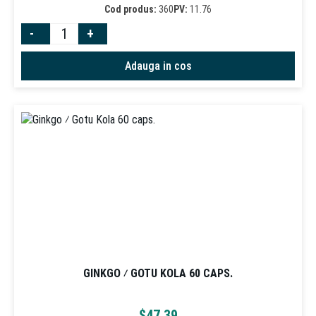
Cod produs:
360
PV:
11.76
-
+
Adauga in cos
GINKGO ⁄ GOTU KOLA 60 CAPS.
$
47.39