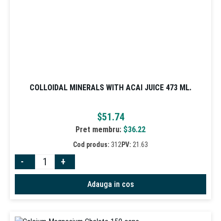
COLLOIDAL MINERALS WITH ACAI JUICE 473 ML.
$
51.74
Pret membru:
$
36.22
Cod produs:
312
PV:
21.63
-
+
Adauga in cos