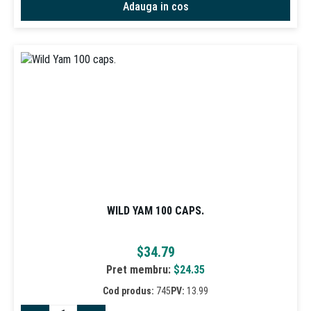
Adauga in cos
WILD YAM 100 CAPS.
$
34.79
Pret membru:
$
24.35
Cod produs:
745
PV:
13.99