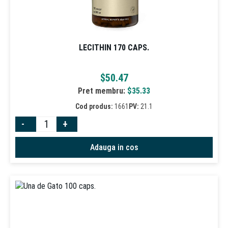
LECITHIN 170 CAPS.
$
50.47
Pret membru:
$
35.33
Cod produs:
1661
PV:
21.1
-
+
Adauga in cos