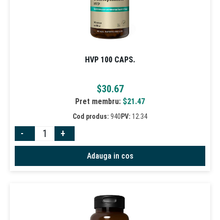
HVP 100 CAPS.
$
30.67
Pret membru:
$
21.47
Cod produs:
940
PV:
12.34
-
+
Adauga in cos