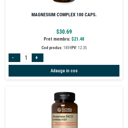
MAGNESIUM COMPLEX 100 CAPS.
$
30.69
Pret membru:
$
21.48
Cod produs:
1859
PV:
12.35
-
+
Adauga in cos