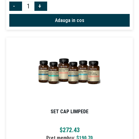
-
+
Adauga in cos
SET CAP LIMPEDE
$
272.43
Pret membru:
$
190.70