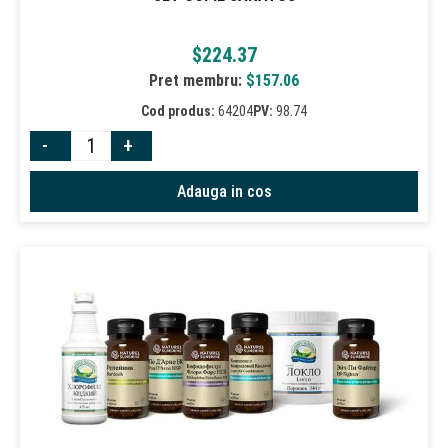
$
224.37
Pret membru:
$
157.06
Cod produs:
64204
PV:
98.74
-
+
Adauga in cos