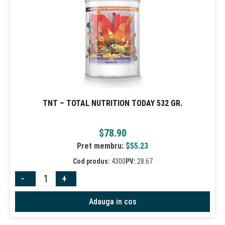
TNT – TOTAL NUTRITION TODAY 532 GR.
$
78.90
Pret membru:
$
55.23
Cod produs:
4300
PV:
28.67
-
+
Adauga in cos