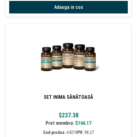
Adauga in cos
SET INIMA SĂNĂTOASĂ
$
237.38
Pret membru:
$
166.17
Cod produs:
64218
PV:
98.27