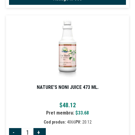
NATURE’S NONI JUICE 473 ML.
$
48.12
Pret membru:
$
33.68
Cod produs:
4066
PV:
20.12
-
+