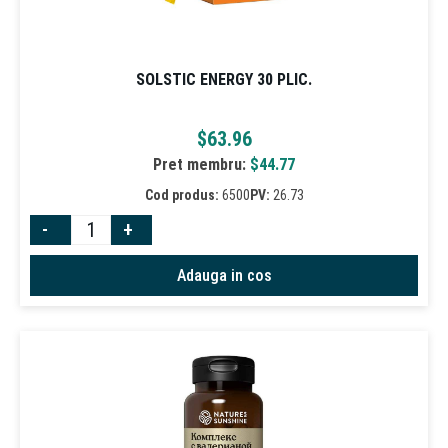
SOLSTIC ENERGY 30 PLIC.
$
63.96
Pret membru:
$
44.77
Cod produs:
6500
PV:
26.73
-
+
Adauga in cos