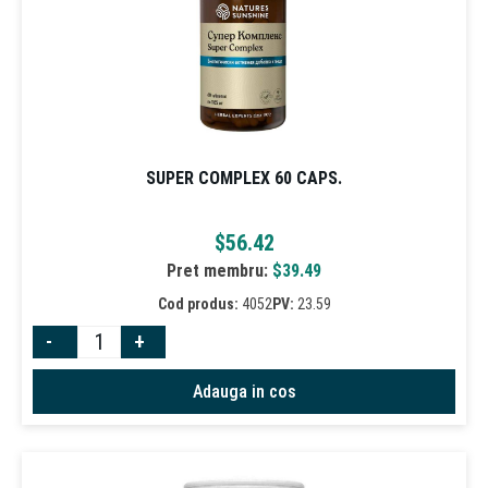
SUPER COMPLEX 60 CAPS.
$
56.42
Pret membru:
$
39.49
Cod produs:
4052
PV:
23.59
-
+
Adauga in cos