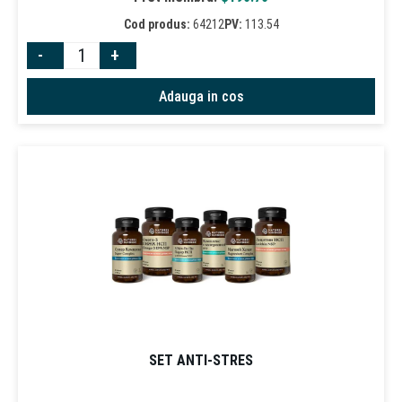
Cod produs:
64212
PV:
113.54
-
+
Adauga in cos
SET ANTI-STRES