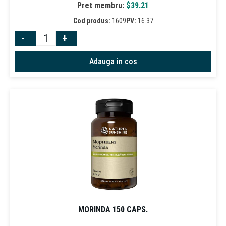
Pret membru:
$
39.21
Cod produs:
1609
PV:
16.37
-
+
Adauga in cos
MОRINDA 150 CAPS.