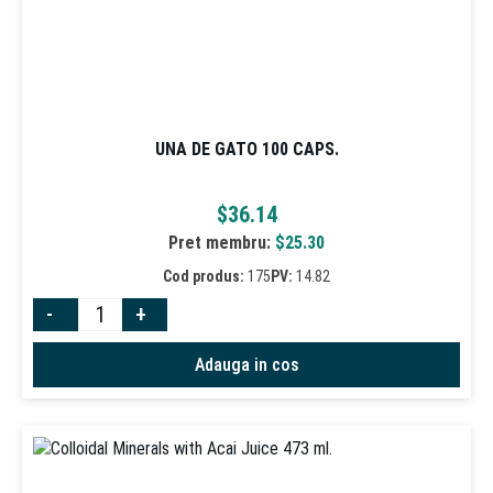
UNA DE GATO 100 CAPS.
$
36.14
Pret membru:
$
25.30
Cod produs:
175
PV:
14.82
-
+
Adauga in cos