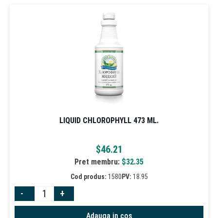
LIQUID CHLOROPHYLL 473 ML.
$
46.21
Pret membru:
$
32.35
Cod produs:
1580
PV:
18.95
-
+
Adauga in cos