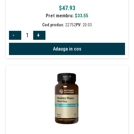
$
47.93
Pret membru:
$
33.55
Cod produs:
22752
PV:
20.03
-
+
Adauga in cos