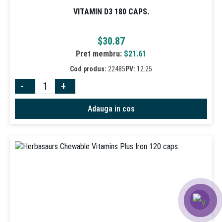
VITAMIN D3 180 CAPS.
$
30.87
Pret membru:
$
21.61
Cod produs:
22485
PV:
12.25
-
+
Adauga in cos