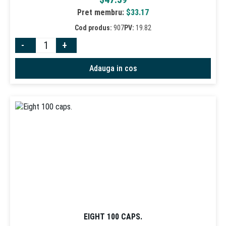
Pret membru:
$
33.17
Cod produs:
907
PV:
19.82
-
+
Adauga in cos
EIGHT 100 CAPS.