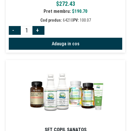
$
272.43
Pret membru:
$
190.70
Cod produs:
64210
PV:
100.07
-
+
Adauga in cos
SET COPIL SANATOS