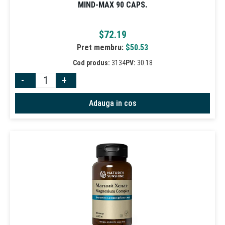
MIND-MAX 90 CAPS.
$
72.19
Pret membru:
$
50.53
Cod produs:
3134
PV:
30.18
-
+
Adauga in cos