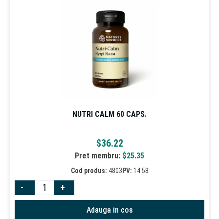
NUTRI CALM 60 CAPS.
$
36.22
Pret membru:
$
25.35
Cod produs:
4803
PV:
14.58
-
+
Adauga in cos