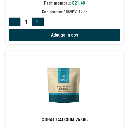
Pret membru:
$
21.48
Cod produs:
1859
PV:
12.35
-
+
Adauga in cos
CORAL CALCIUM 75 GR.