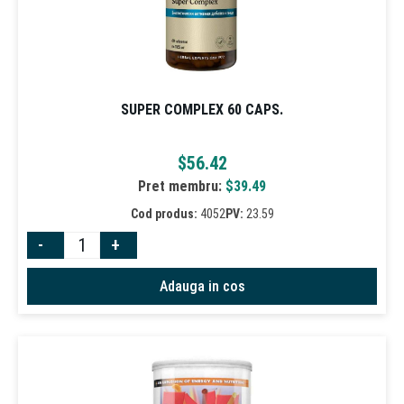
SUPER COMPLEX 60 CAPS.
$
56.42
Pret membru:
$
39.49
Cod produs:
4052
PV:
23.59
-
+
Adauga in cos