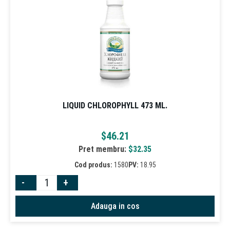
LIQUID CHLOROPHYLL 473 ML.
$
46.21
Pret membru:
$
32.35
Cod produs:
1580
PV:
18.95
-
+
Adauga in cos