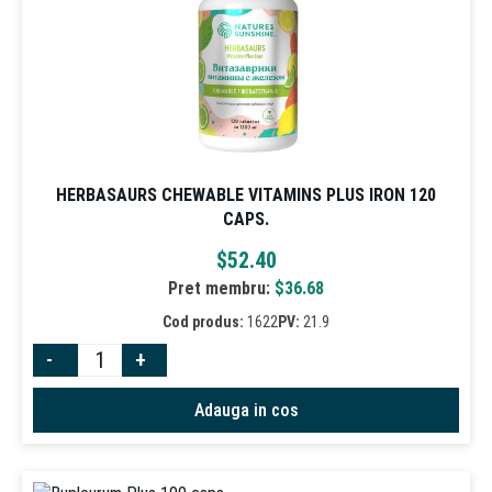
HERBASAURS CHEWABLE VITAMINS PLUS IRON 120
CAPS.
$
52.40
Pret membru:
$
36.68
Cod produs:
1622
PV:
21.9
-
+
Adauga in cos