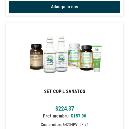
Adauga in cos
SET COPIL SANATOS
$
224.37
Pret membru:
$
157.06
Cod produs:
64204
PV:
98.74