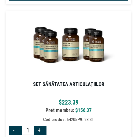
SET SĂNĂTATEA ARTICULAȚIILOR
$
223.39
Pret membru:
$
156.37
Cod produs:
64205
PV:
98.31
-
+