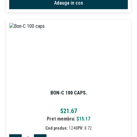
Adauga in cos
BON-C 100 CAPS.
$
21.67
Pret membru:
$
15.17
Cod produs:
1248
PV:
8.72