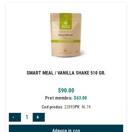
SMART MEAL / VANILLA SHAKE 510 GR.
$
90.00
Pret membru:
$
63.00
Cod produs:
22893
PV:
46.74
-
+
Adauga in cos