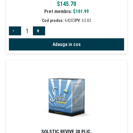
$
145.70
Pret membru:
$
101.99
Cod produs:
64203
PV:
63.83
-
+
Adauga in cos
SOLSTIC REVIVE 30 PLIC.