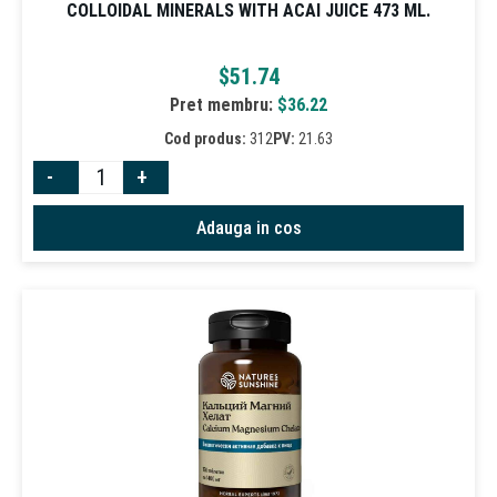
COLLOIDAL MINERALS WITH ACAI JUICE 473 ML.
$
51.74
Pret membru:
$
36.22
Cod produs:
312
PV:
21.63
-
+
Adauga in cos