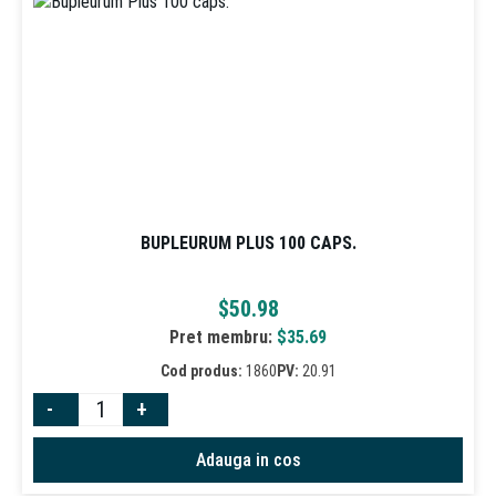
BUPLEURUM PLUS 100 CAPS.
$
50.98
Pret membru:
$
35.69
Cod produs:
1860
PV:
20.91
-
+
Adauga in cos