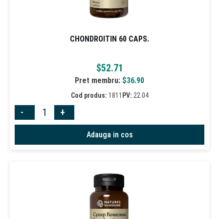
CHONDROITIN 60 CAPS.
$
52.71
Pret membru:
$
36.90
Cod produs:
1811
PV:
22.04
-
+
Adauga in cos