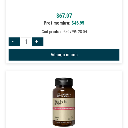
$
67.07
Pret membru:
$
46.95
Cod produs:
6507
PV:
28.04
-
+
Adauga in cos