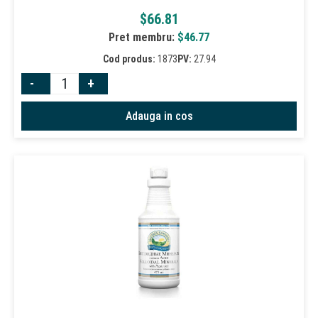
$
66.81
Pret membru:
$
46.77
Cod produs:
1873
PV:
27.94
-
+
Adauga in cos