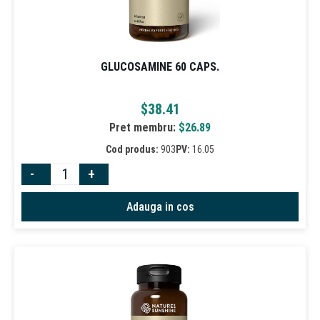
GLUCOSAMINE 60 CAPS.
$
38.41
Pret membru:
$
26.89
Cod produs:
903
PV:
16.05
-
+
Adauga in cos