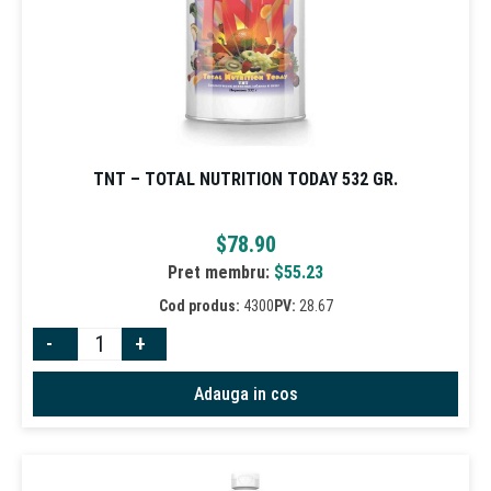
TNT – TOTAL NUTRITION TODAY 532 GR.
$
78.90
Pret membru:
$
55.23
Cod produs:
4300
PV:
28.67
-
+
Adauga in cos