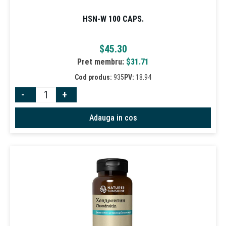
HSN-W 100 CAPS.
$
45.30
Pret membru:
$
31.71
Cod produs:
935
PV:
18.94
-
+
Adauga in cos