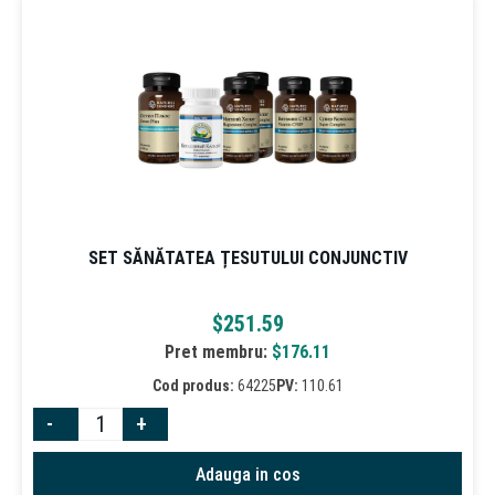
SET SĂNĂTATEA ȚESUTULUI CONJUNCTIV
$
251.59
Pret membru:
$
176.11
Cod produs:
64225
PV:
110.61
-
+
Adauga in cos