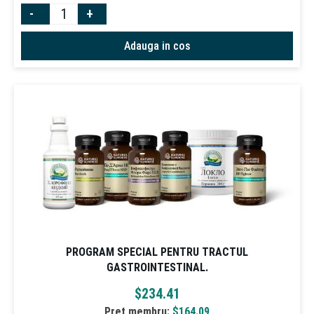
-
+
Adauga in cos
PROGRAM SPECIAL PENTRU TRACTUL
GASTROINTESTINAL.
$
234.41
Pret membru:
$
164.09