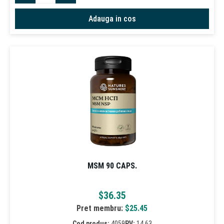
Adauga in cos
MSM 90 CAPS.
$
36.35
Pret membru:
$
25.45
Cod produs:
4059
PV:
14.63