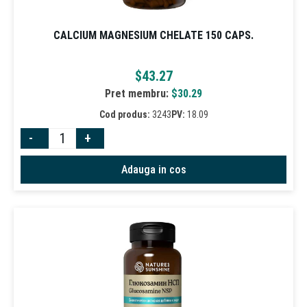
CALCIUM MAGNESIUM CHELATE 150 CAPS.
$
43.27
Pret membru:
$
30.29
Cod produs:
3243
PV:
18.09
-
+
Adauga in cos