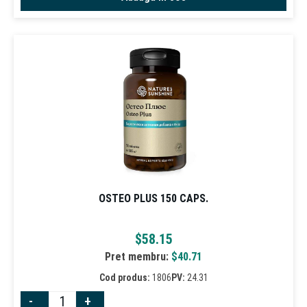
OSTEO PLUS 150 CAPS.
$
58.15
Pret membru:
$
40.71
Cod produs:
1806
PV:
24.31
-
+