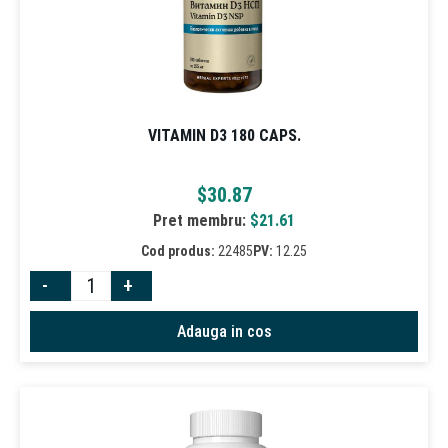
VITAMIN D3 180 CAPS.
$
30.87
Pret membru:
$
21.61
Cod produs:
22485
PV:
12.25
-
+
Adauga in cos