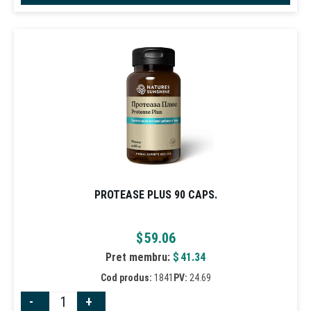
PROTEASE PLUS 90 CAPS.
$
59.06
Pret membru:
$
41.34
Cod produs:
1841
PV:
24.69
-
+