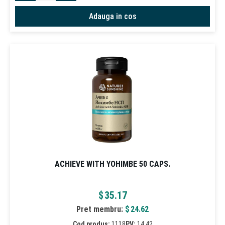
Adauga in cos
ACHIEVE WITH YOHIMBE 50 CAPS.
$
35.17
Pret membru:
$
24.62
Cod produs:
1118
PV:
14,42