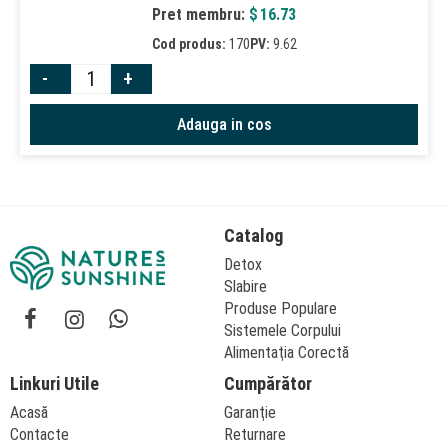
Pret membru:
$
16.73
Cod produs:
170
PV:
9.62
-
+
Adauga in cos
Catalog
Detox
Slabire
Produse Populare
Sistemele Corpului
Alimentaţia Corectă
Linkuri Utile
Cumpărător
Acasă
Garanţie
Contacte
Returnare