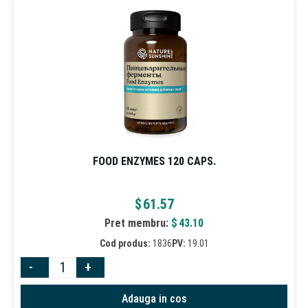
FOOD ENZYMES 120 CAPS.
$
61.57
Pret membru:
$
43.10
Cod produs:
1836
PV:
19.01
-
+
Adauga in cos