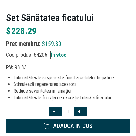
Set Sănătatea ficatului
$
228.29
Pret membru:
$
159.80
Cod produs: 64206
În stoc
PV:
93.83
Îmbunătățește și sporește funcția celulelor hepatice
Stimulează regenerarea acestora
Reduce severitatea inflamației
Îmbunătățește funcția de excreție biliară a ficatului.
-
+
ADAUGA IN COS