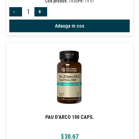
Cod produs:
1836
PV:
19.01
-
+
Adauga in cos
PAU D’ARCO 100 CAPS.
$
30.67