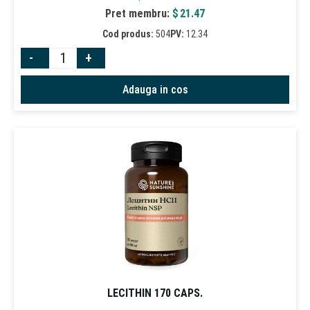
Pret membru:
$
21.47
Cod produs:
504
PV:
12.34
-
+
Adauga in cos
LECITHIN 170 CAPS.