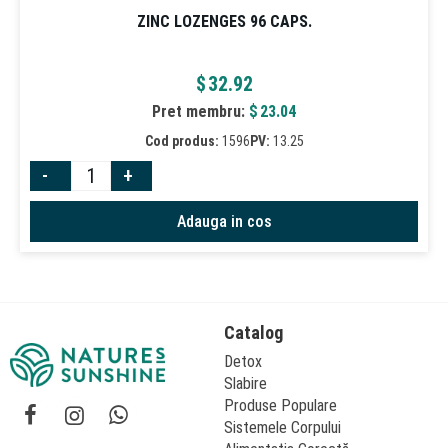
ZINC LOZENGES 96 CAPS.
$
32.92
Pret membru:
$
23.04
Cod produs:
1596
PV:
13.25
-
+
Adauga in cos
Catalog
Detox
Slabire
Produse Populare
Sistemele Corpului