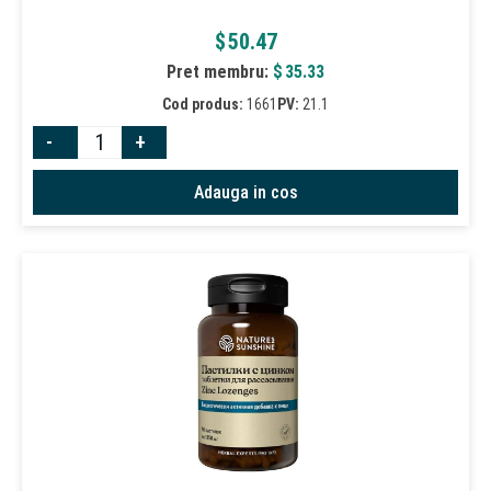
$
50.47
Pret membru:
$
35.33
Cod produs:
1661
PV:
21.1
-
+
Adauga in cos